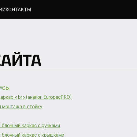
ИИ
КОНТАКТЫ
САЙТА
КАСЫ
каркас <br>(аналог EuropacPRO)
я монтажа в стойку
блочный каркас с ручками
 блочный каркас с крышками