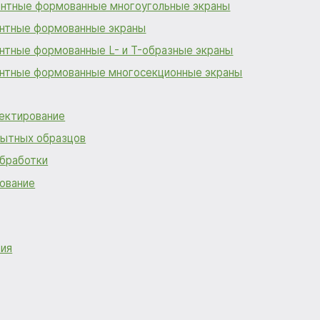
нтные формованные многоугольные экраны
нтные формованные экраны
нтные формованные L- и T-образные экраны
нтные формованные многосекционные экраны
ектирование
пытных образцов
обработки
рование
тия