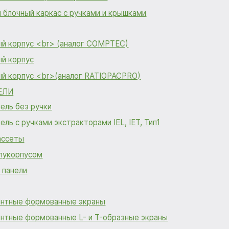
блочный каркас с ручками и крышками
ый корпус <br> (аналог COMPTEC)
ый корпус
ый корпус <br>(аналог RATIOPACPRO)
ЕЛИ
ель без ручки
ель с ручками экстракторами IEL, IET, Тип1
ассеты
олукорпусом
 панели
нтные формованные экраны
нтные формованные L- и T-образные экраны