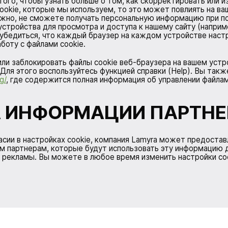
того, чтобы узнать больше о том, как скорректировать или 
ookie, которые мы используем, то это может повлиять на ва
можно, не сможете получать персональную информацию при по
устройства для просмотра и доступа к нашему сайту (наприм
ы убедиться, что каждый браузер на каждом устройстве наст
аботу с файлами cookie.
 или заблокировать файлы cookie веб-браузера на вашем уст
 Для этого воспользуйтесь функцией справки (Help). Вы так
g/
, где содержится полная информация об управлении файлам
 ИНФОРМАЦИИ ПАРТН
асии в настройках cookie, компания Lamyra может предостав
м партнерам, которые будут использовать эту информацию 
 рекламы. Вы можете в любое время изменить настройки coo