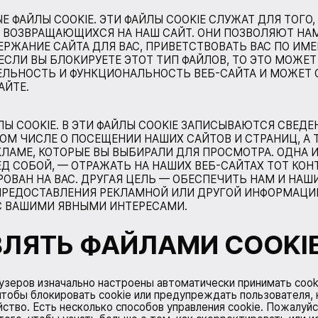
 ФАЙЛЫ COOKIE. ЭТИ ФАЙЛЫ COOKIE СЛУЖАТ ДЛЯ ТОГО
, ВОЗВРАЩАЮЩИХСЯ НА НАШ САЙТ. ОНИ ПОЗВОЛЯЮТ НА
РЖАНИЕ САЙТА ДЛЯ ВАС, ПРИВЕТСТВОВАТЬ ВАС ПО ИМ
ЕСЛИ ВЫ БЛОКИРУЕТЕ ЭТОТ ТИП ФАЙЛОВ, ТО ЭТО МОЖЕ
ЕЛЬНОСТЬ И ФУНКЦИОНАЛЬНОСТЬ ВЕБ-САЙТА И МОЖЕТ 
АЙТЕ.
Ы COOKIE. В ЭТИ ФАЙЛЫ COOKIE ЗАПИСЫВАЮТСЯ СВЕДЕ
 ТОМ ЧИСЛЕ О ПОСЕЩЕНИИ НАШИХ САЙТОВ И СТРАНИЦ, А
КЛАМЕ, КОТОРЫЕ ВЫ ВЫБИРАЛИ ДЛЯ ПРОСМОТРА. ОДНА И
Д СОБОЙ, — ОТРАЖАТЬ НА НАШИХ ВЕБ-САЙТАХ ТОТ КОН
ОВАН НА ВАС. ДРУГАЯ ЦЕЛЬ — ОБЕСПЕЧИТЬ НАМ И НА
РЕДОСТАВЛЕНИЯ РЕКЛАМНОЙ ИЛИ ДРУГОЙ ИНФОРМАЦИИ
С ВАШИМИ ЯВНЫМИ ИНТЕРЕСАМИ.
ВЛЯТЬ ФАЙЛАМИ COOKI
зеров изначально настроены автоматически принимать cook
чтобы блокировать cookie или предупреждать пользователя, 
ство. Есть несколько способов управления cookie. Пожалуйс