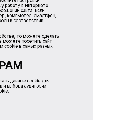
изменить настройки
шу работу в Интернете,
сещении сайта. Если
ер, компьютер, смартфон,
роен в соответствии
ройстве, то можете сделать
же можете посетить сайт
и cookie в самых разных
ЕРАМ
лять данные cookie для
для выбора аудитории
kie.